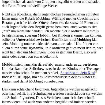
Jugendlichen als auch von Gruppen ausgeübt werden und schadet
den Betroffenen auf vielfältige Weise.
Nicht alle Konflikte, die in jugendlichen Freundschaften auftreten,
fallen unter die Rubrik Mobbing. Während meiner Coachings und
Beratungen habe ich des Öfteren bemerkt, dass sowohl Eltern als
auch Jugendliche den Begriff gerne benutzen, auch wenn es sich
„nur“ um Konflikte handelt. Ich möchte hier Konflikte keinesfalls
bagatellisieren, aber um Mobbing bei Kindern erkennen zu können,
sollte der
Unterschied zwischen Konflikten und Mobbing
klar
sein. Mobbing unterscheidet sich von „normalen“ Konflikten vor
allem durch seine
Dynamik
. In Konflikten geht es meist darum, wer
recht hat, also um Meinungen. Oder es geht um Besitz, also wer
mehr oder zuerst von etwas bekommt.
Mobbing zielt ganz klar darauf ab, jemand anderen zu
verletzen
.
Und das kann das Selbstbewusstsein deines Kindes oder Teenagers
massiv schwächen. In meinem Artikel „
So stärkst du dein Kind
“
findest du 10 Tipps, um das Selbstbewusstsein deines Kindes zu
stärken und damit Mobbing vorzubeugen.
Das kann schleichend beginnen, Jugendliche werden ausgelacht
oder nachgeäfft, ihre Schulsachen werden versteckt oder sie werden
am Schulhof ignoriert. Dieses Verhalten kann sich aber schnell
intensivieren und auch von anderen begrüßt und imitiert werden.