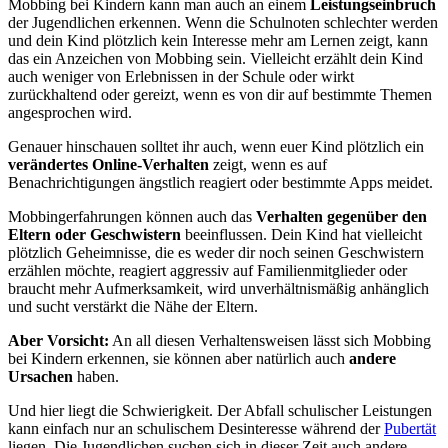
Mobbing bei Kindern kann man auch an einem
Leistungseinbruch
der Jugendlichen erkennen. Wenn die Schulnoten schlechter werden
und dein Kind plötzlich kein Interesse mehr am Lernen zeigt, kann
das ein Anzeichen von Mobbing sein. Vielleicht erzählt dein Kind
auch weniger von Erlebnissen in der Schule oder wirkt
zurückhaltend oder gereizt, wenn es von dir auf bestimmte Themen
angesprochen wird.
Genauer hinschauen solltet ihr auch, wenn euer Kind plötzlich ein
verändertes Online-Verhalten
zeigt, wenn es auf
Benachrichtigungen ängstlich reagiert oder bestimmte Apps meidet.
Mobbingerfahrungen können auch das
Verhalten gegenüber den
Eltern oder Geschwistern
beeinflussen. Dein Kind hat vielleicht
plötzlich Geheimnisse, die es weder dir noch seinen Geschwistern
erzählen möchte, reagiert aggressiv auf Familienmitglieder oder
braucht mehr Aufmerksamkeit, wird unverhältnismäßig anhänglich
und sucht verstärkt die Nähe der Eltern.
Aber Vorsicht:
An all diesen Verhaltensweisen lässt sich Mobbing
bei Kindern erkennen, sie können aber natürlich auch
andere
Ursachen
haben.
Und hier liegt die Schwierigkeit. Der Abfall schulischer Leistungen
kann einfach nur an schulischem Desinteresse während der
Pubertät
liegen. Die Jugendlichen suchen sich in dieser Zeit auch andere