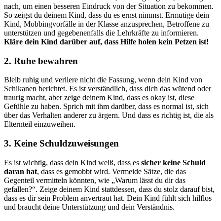
nach, um einen besseren Eindruck von der Situation zu bekommen.
So zeigst du deinem Kind, dass du es ernst nimmst. Ermutige dein
Kind, Mobbingvorfälle in der Klasse anzusprechen, Betroffene zu
unterstützen und gegebenenfalls die Lehrkräfte zu informieren.
Kläre dein Kind darüber auf, dass Hilfe holen kein Petzen ist!
2.
Ruhe bewahren
Bleib ruhig und verliere nicht die Fassung, wenn dein Kind von
Schikanen berichtet. Es ist verständlich, dass dich das wütend oder
traurig macht, aber zeige deinem Kind, dass es okay ist, diese
Gefühle zu haben. Sprich mit ihm darüber, dass es normal ist, sich
über das Verhalten anderer zu ärgern. Und dass es richtig ist, die als
Elternteil einzuweihen.
3.
Keine Schuldzuweisung
en
Es ist wichtig, dass dein Kind weiß, dass es
sicher keine Schuld
daran hat
, dass es gemobbt wird. Vermeide Sätze, die das
Gegenteil vermitteln könnten, wie „Warum lässt du dir das
gefallen?“. Zeige deinem Kind stattdessen, dass du stolz darauf bist,
dass es dir sein Problem anvertraut hat. Dein Kind fühlt sich hilflos
und braucht deine Unterstützung und dein Verständnis.