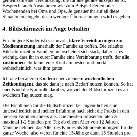
gemeinsam eine Vereinbarung, die für alle gerade akzeptabel ist.
Besprecht auch Ausnahmen wie zum Beispiel Ferien oder
Wochenenden bei Oma und Opa. Je genauer ihr auf all diese
Situationen eingeht, desto weniger Überraschungen wird es geben.
4. Bildschirmzeit im Auge behalten
Für jüngere Kinder ist es sinnvoll,
klare Vereinbarungen zur
Mediennutzung
innerhalb der Familie zu treffen. Die erlaubte
Bildschirmzeit in Familien unterscheidet sich stark, daher ist es
wichtig, dass ihr in eurer Familie eine Vereinbarung trefft, der
alle
zustimmen
. Ihr kennt euer Kind am besten und merkt
wahrscheinlich, was ihm guttut.
Ich rate bei älteren Kindern eher zu einem
wöchentlichen
Zeitkontingent
, das sie dann je nach Bedarf nutzen können. So hat
euer Kind die Kontrolle darüber, wieviel der Bildschirmzeit es an
welchem Tag nutzen mag.
Die Richtlinien für die Bildschirmzeit bei Jugendlichen sind
unterschiedlich und meiner Erfahrung nach sieht die Praxis in den
meisten Familien anders aus. Die meisten Infoseiten raten zu
maximal 1-2 Stunden pro Tag ab einem Alter von 12 Jahren.
Manche nehmen das Alter des Kindes als Stundenkontingent für die
ganze Woche, also wären für eine 15-Jährige dann 15 Stunden pro