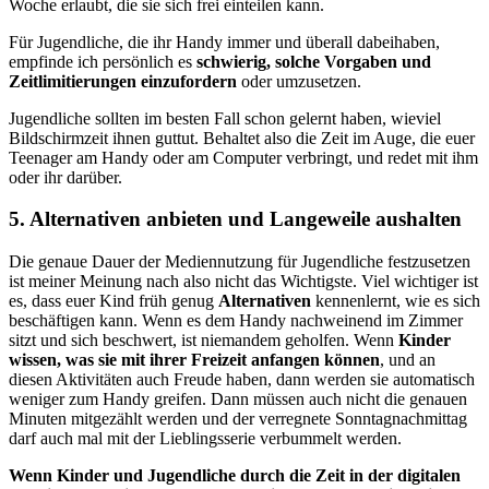
Woche erlaubt, die sie sich frei einteilen kann.
Für Jugendliche, die ihr Handy immer und überall dabeihaben,
empfinde ich persönlich es
schwierig, solche Vorgaben und
Zeitlimitierungen einzufordern
oder umzusetzen.
Jugendliche sollten im besten Fall schon gelernt haben, wieviel
Bildschirmzeit ihnen guttut. Behaltet also die Zeit im Auge, die euer
Teenager am Handy oder am Computer verbringt, und redet mit ihm
oder ihr darüber.
5. Alternativen anbieten und Langeweile aushalten
Die genaue Dauer der Mediennutzung für Jugendliche festzusetzen
ist meiner Meinung nach also nicht das Wichtigste. Viel wichtiger ist
es, dass euer Kind früh genug
Alternativen
kennenlernt, wie es sich
beschäftigen kann. Wenn es dem Handy nachweinend im Zimmer
sitzt und sich beschwert, ist niemandem geholfen. Wenn
Kinder
wissen, was sie mit ihrer Freizeit anfangen können
, und an
diesen Aktivitäten auch Freude haben, dann werden sie automatisch
weniger zum Handy greifen. Dann müssen auch nicht die genauen
Minuten mitgezählt werden und der verregnete Sonntagnachmittag
darf auch mal mit der Lieblingsserie verbummelt werden.
Wenn Kinder und Jugendliche durch die Zeit in der digitalen